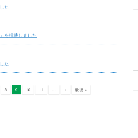
した
」を掲載しました
した
8
9
10
11
...
»
最後 »