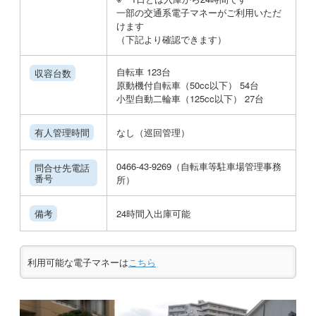
一部の交通系電子マネーがご利用いただ
けます
（下記より確認できます）
自転車 123台
収容台数
原動機付自転車（50cc以下） 54台
小型自動二輪車（125cc以下） 27台
有人管理時間
なし（巡回管理）
0466-43-9269（自転車等駐車場管理事務
問合せ先電話
番号
所）
備考
24時間入出庫可能
利用可能な電子マネーは
こちら