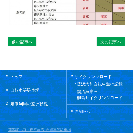
前の記事へ
次の記事へ
トップ
サイクリングロード
藤沢大和自転車道の記録
自転車等駐車場
鵠沼海岸～
柳島サイクリングロード
定期利用の空き状況
お知らせ
藤沢駅北口市役所前第1自転車等駐車場